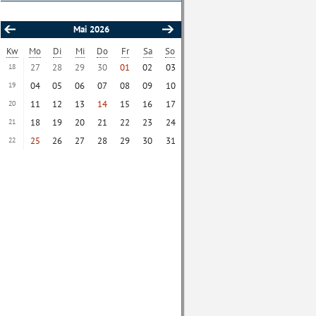
Mai 2026
Kw
Mo
Di
Mi
Do
Fr
Sa
So
27
28
29
30
01
02
03
18
04
05
06
07
08
09
10
19
11
12
13
14
15
16
17
20
18
19
20
21
22
23
24
21
25
26
27
28
29
30
31
22